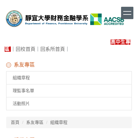
跳
到
主
要
內
容
高中生專
區
區
｜
回校首頁
｜
回系所首頁
｜
系友專區
組織章程
理監事名單
活動照片
首頁
系友專區
組織章程