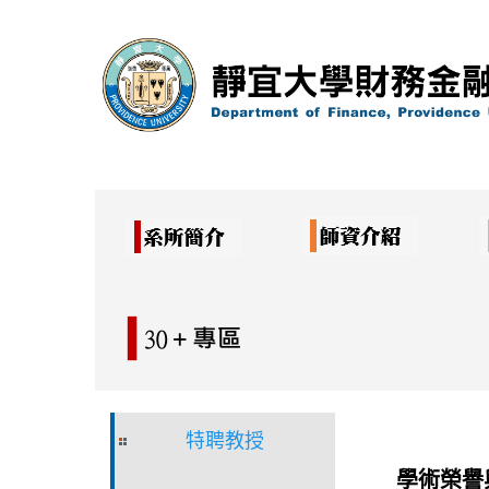
跳
到
主
要
內
容
區
特聘教授
學術榮譽