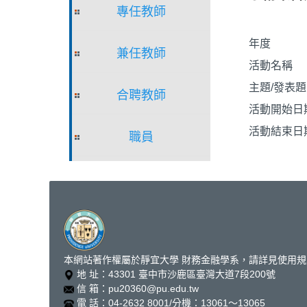
專任教師
年度
兼任教師
活動名稱
主題/發表
合聘教師
活動開始日
活動結束日
職員
本網站著作權屬於靜宜大學 財務金融學系，請詳見使用規
地 址：43301 臺中市沙鹿區臺灣大道7段200號
信 箱：pu20360@pu.edu.tw
電 話：04-2632 8001/分機：13061～13065