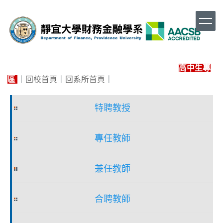
跳
到
主
要
內
容
高中生專
區
區
｜
回校首頁
｜
回系所首頁
｜
特聘教授
專任教師
兼任教師
合聘教師