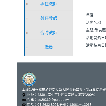
專任教師
年度
兼任教師
活動名稱
主題/發表
合聘教師
活動開始日
活動結束日
職員
本網站著作權屬於靜宜大學 財務金融學系，請詳見使用規
地 址：43301 臺中市沙鹿區臺灣大道7段200號
信 箱：pu20360@pu.edu.tw
電 話：04-2632 8001/分機：13061～13065