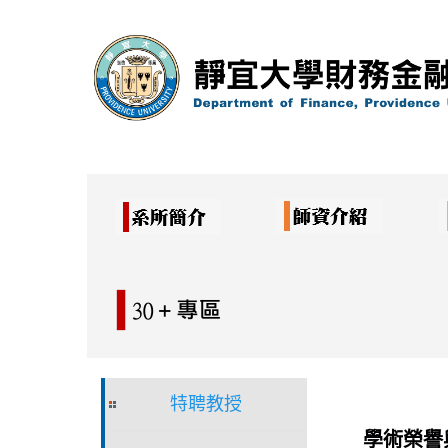
跳
到
主
要
內
容
區
特聘教授
學術榮譽