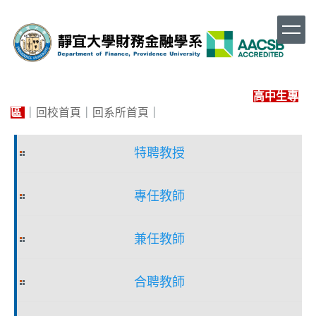
跳
到
主
要
內
容
高中生專
區
區
｜
回校首頁
｜
回系所首頁
｜
特聘教授
專任教師
兼任教師
合聘教師